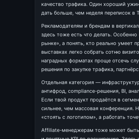
качество трафика. Один хороший ужи
дать больше, чем неделя переписок в T
Рекламодателям и брендам в вертикалях 
здесь тоже есть что делать. Особенно
рынке», а понять, кто реально умеет 
выставках легко собрать сотню визито
наградных форматах проще отсечь слу
решения по закупке трафика, партнёр
Отдельная категория — инфраструктур
антифрод, compliance-решения, BI, ана
Если твой продукт продаётся в сегмен
сильнее, чем массовая конференция. Н
«стоять с логотипом», а работать точе
Affiliate-менеджерам тоже может быть
и понятные KPI по расширению. Здесь