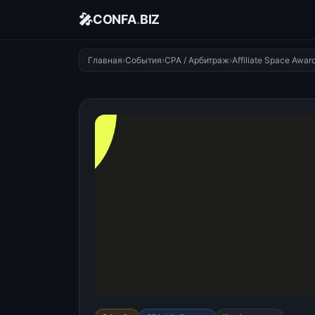
🎤
CONFA
.
BIZ
Главная
›
События
›
CPA / Арбитраж
›
Affiliate Space Awar