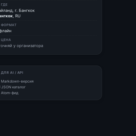
 ГДЕ
айланд, г. Бангкок
ангкок
, RU
 ФОРМАТ
флайн
 ЦЕНА
точняй у организатора
 ДЛЯ AI / API
 Markdown-версия
 JSON каталог
 Atom-фид