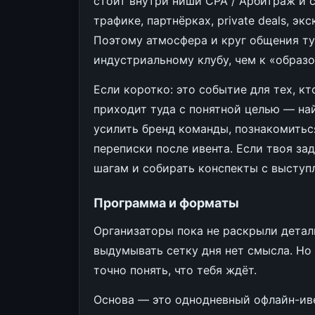
стоит внутри ниши CPA / Арбитраж и 
трафике, партнёрках, private deals, э
Поэтому атмосфера и круг общения тут
индустриальному клубу, чем к «образо
Если коротко: это событие для тех, к
приходит туда с понятной целью — най
усилить бренд команды, познакомиться
переписки после ивента. Если твоя зад
шагам и собирать конспекты с выступл
Программа и форматы
Организаторы пока не раскрыли детал
выдумывать сетку дня нет смысла. Но
точно понять, что тебя ждёт.
Основа — это однодневный офлайн-иве