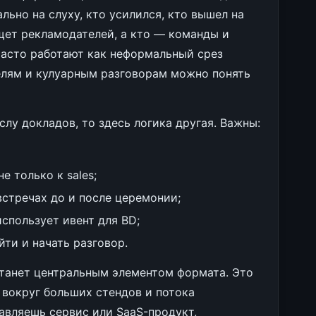
льно на слуху, кто усилился, кто вышел на
ищет рекламодателей, а кто — команды и
часто работают как неформальный срез
телям и кулуарным разговорам можно понять
слу докладов, то здесь логика другая. Важны:
не только к sales;
встречах до и после церемонии;
спользует ивент для BD;
йти и начать разговор.
и станет центральным элементом формата. Это
 вокруг больших стендов и потока
авляешь сервис или SaaS-продукт,