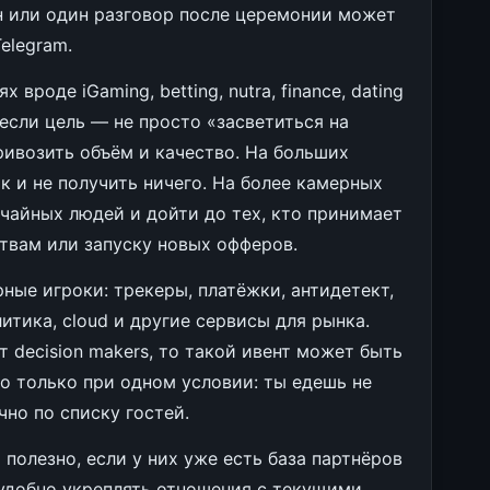
н или один разговор после церемонии может
elegram.
вроде iGaming, betting, nutra, finance, dating
 если цель — не просто «засветиться на
привозить объём и качество. На больших
к и не получить ничего. На более камерных
чайных людей и дойти до тех, кто принимает
ствам или запуску новых офферов.
ные игроки: трекеры, платёжки, антидетект,
литика, cloud и другие сервисы для рынка.
т decision makers, то такой ивент может быть
о только при одном условии: ты едешь не
чно по списку гостей.
 полезно, если у них уже есть база партнёров
 удобно укреплять отношения с текущими