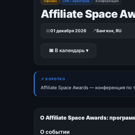
Офлайн
CPA / Арбитраж
Конференция
Affiliate Space A
📅
📍
01 декабря 2026
Бангкок, RU
📅 В календарь ▾
📌 КОРОТКО
Affiliate Space Awards — конференция по 
О Affiliate Space Awards: програ
О событии