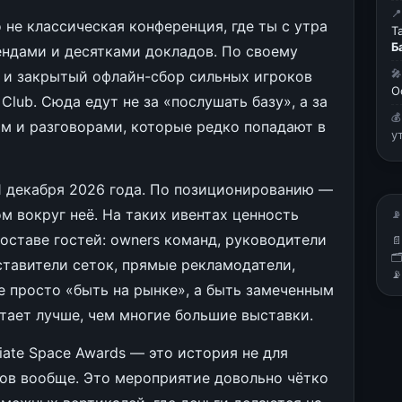

то не классическая конференция, где ты с утра
Т
Б
ендами и десятками докладов. По своему
 и закрытый офлайн-сбор сильных игроков

О
 Club. Сюда едут не за «послушать базу», а за

ом и разговорами, которые редко попадают в
у
1 декабря 2026 года. По позиционированию —
м вокруг неё. На таких ивентах ценность
📡
составе гостей: owners команд, руководители


дставители сеток, прямые рекламодатели,

е просто «быть на рынке», а быть замеченным
тает лучше, чем многие большие выставки.
iate Space Awards — это история не для
тов вообще. Это мероприятие довольно чётко