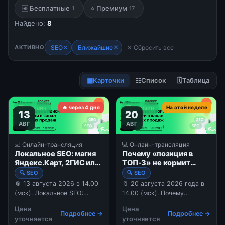
🆓 Бесплатные
⭐ Премиум
1
17
Найдено:
8
✕
✕
АКТИВНО
SEO
Ближайшие
✕ Сбросить все
▦
Карточки
☷
Список
🗓
Таблица
💻 Онлайн
🔥 через 4 дня
💻 Онлайн
На этой неделе
13
20
АВГ
АВГ
💻 Онлайн-трансляция
💻 Онлайн-трансляция
Локальное SEO: магия
Почему «позиция в
Яндекс.Карт, 2ГИС или
ТОП-3» не кормит
как продвигать
бизнес: какие метрики
🔍 SEO
🔍 SEO
офлайн-бизнес.
SEO смотреть
📎 13 августа 2026 в 14.00
📎 20 августа 2026 года в
владельцу.
(мск). Локальное SEO:
14.00 (мск). Почему
магия Яндекс.Карт, 2ГИС
«позиция в ТОП-3» не
Цена
Цена
или как продвигать офлайн-
кормит бизнес: какие
Подробнее →
Подробнее →
уточняется
уточняется
бизнес. В 2026 году
метрики SEO смотреть