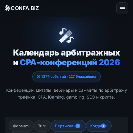
🎤
CONFA
.
BIZ
🎤
Календарь арбитражных
и
CPA-конференций 2026
🎤 1877 событий · 227 ближайших
Конференции, митапы, вебинары и саммиты по арбитражу
трафика, CPA, iGaming, gambling, SEO и крипте.
Формат
Тип
Вертикаль
Когда
1
1
▾
▾
▾
▾