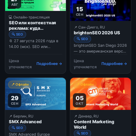
explore practical strategies
АВГ
15
for improving organic s
СЕН
💻 Онлайн-трансляция
SEO или контекстная
📌 Сан-Диего, RU
реклама: куда
brightonSEO 2026 US
выгоднее вкладывать
🔍 SEO
бюджет.
🔍 SEO
📎 27 августа 2026 года в
brightonSEO San Diego 2026
14.00 (мск). SEO или
— это американская версия
контекстная реклама: куда
крупнейшей в мире
выгоднее вкладывать
Цена
Цена
конференции по поисковому
Подробнее →
Подробнее →
бюджет. В 2026 году
уточняется
уточняется
маркетингу, которая
оказаться в топе поисковой
переносит атмосферу
выдачи уже недостаточно
британского Брайтона на
— важно, чтобы видимость
📍 Офлайн
📍 Офлайн
западное побережье США.
вашего бизнеса в поиске
Мероприятие объединяет
приносила стабильные
29
05
SEO-специалистов,
продажи. Но как э
контент-маркетологов и
СЕН
ОКТ
экспертов по платной
рекламе (PPC) для обмена
📌 Берлин, RU
📌 Денвер, RU
практическими знаниями.
SMX Advanced
Content Marketing
World
🔍 SEO
🔍 SEO
SMX Advanced Europe