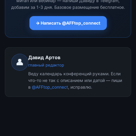
митап или вебинар — напиши Давиду в Telegram,
новые тренды в DeFi и
добавим за 1-3 дня. Базовое размещение бесплатное.
GameFi, а также
промышленный майнинг.
Форум славится своей
✈️ Написать @AFFtop_connect
огромной выставочной
зоной (более 150 ...
Давид Артов
👤
главный редактор
Веду календарь конференций руками. Если
что-то не так с описанием или датой — пиши
в
@AFFtop_connect
, исправлю.