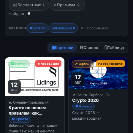
🆓 Бесплатные
⭐ Премиум
1
17
Найдено:
5
✕
✕
АКТИВНО
Крипто
Ближайшие
✕ Сбросить все
▦
Карточки
☷
Список
🗓
Таблица
💻 Онлайн
🔥 через 2 дня
📍 Офлайн
На этой неделе
17
АВГ
12
АВГ
📌 Санта-Барбара, RU
Crypto 2026
💻 Онлайн-трансляция
🪙 Крипто
Крипта по новым
правилам: как
Crypto 2026 —
изменится
международная
🪙 Крипто
регулирование с 1
конференция,
Вебинар "Крипта по новым
сентября 2026 года
организованная
правилам: как изменится