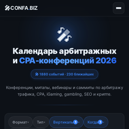
🎤
CONFA
.
BIZ
🎤
Календарь арбитражных
и
CPA-конференций 2026
🎤 1880 событий · 230 ближайших
Конференции, митапы, вебинары и саммиты по арбитражу
трафика, CPA, iGaming, gambling, SEO и крипте.
Формат
Тип
Вертикаль
Когда
1
1
▾
▾
▾
▾