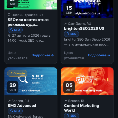
explore practical strategies
АВГ
15
for improving organic s
СЕН
💻 Онлайн-трансляция
SEO или контекстная
📌 Сан-Диего, RU
реклама: куда
brightonSEO 2026 US
выгоднее вкладывать
🔍 SEO
бюджет.
🔍 SEO
📎 27 августа 2026 года в
brightonSEO San Diego 2026
14.00 (мск). SEO или
— это американская версия
контекстная реклама: куда
крупнейшей в мире
выгоднее вкладывать
Цена
Цена
конференции по поисковому
Подробнее →
Подробнее →
бюджет. В 2026 году
уточняется
уточняется
маркетингу, которая
оказаться в топе поисковой
переносит атмосферу
выдачи уже недостаточно
британского Брайтона на
— важно, чтобы видимость
📍 Офлайн
📍 Офлайн
западное побережье США.
вашего бизнеса в поиске
Мероприятие объединяет
приносила стабильные
29
05
SEO-специалистов,
продажи. Но как э
контент-маркетологов и
СЕН
ОКТ
экспертов по платной
рекламе (PPC) для обмена
📌 Берлин, RU
📌 Денвер, RU
практическими знаниями.
SMX Advanced
Content Marketing
World
🔍 SEO
🔍 SEO
SMX Advanced Europe