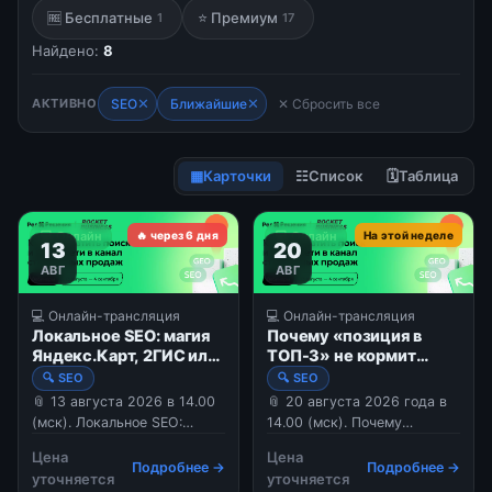
🆓 Бесплатные
⭐ Премиум
1
17
Найдено:
8
✕
✕
АКТИВНО
SEO
Ближайшие
✕ Сбросить все
▦
Карточки
☷
Список
🗓
Таблица
💻 Онлайн
🔥 через 6 дня
💻 Онлайн
На этой неделе
13
20
АВГ
АВГ
💻 Онлайн-трансляция
💻 Онлайн-трансляция
Локальное SEO: магия
Почему «позиция в
Яндекс.Карт, 2ГИС или
ТОП-3» не кормит
как продвигать
бизнес: какие метрики
🔍 SEO
🔍 SEO
офлайн-бизнес.
SEO смотреть
📎 13 августа 2026 в 14.00
📎 20 августа 2026 года в
владельцу.
(мск). Локальное SEO:
14.00 (мск). Почему
магия Яндекс.Карт, 2ГИС
«позиция в ТОП-3» не
Цена
Цена
или как продвигать офлайн-
кормит бизнес: какие
Подробнее →
Подробнее →
уточняется
уточняется
бизнес. В 2026 году
метрики SEO смотреть