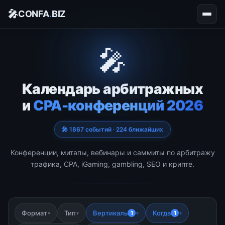
🎤
CONFA
.
BIZ
🎤
Календарь арбитражных
и
CPA-конференций 2026
🎤 1867 событий · 224 ближайших
Конференции, митапы, вебинары и саммиты по арбитражу
трафика, CPA, iGaming, gambling, SEO и крипте.
Формат
Тип
Вертикаль
Когда
1
1
▾
▾
▾
▾