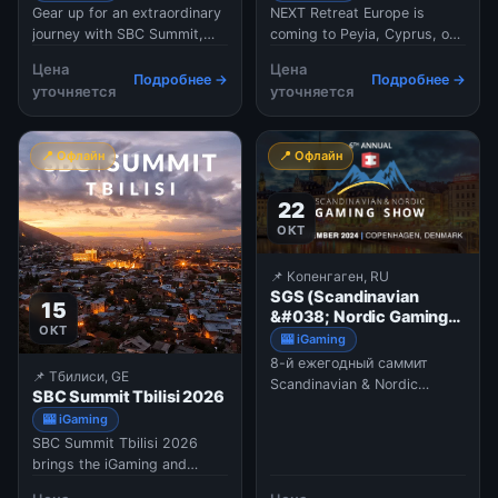
Gear up for an extraordinary
NEXT Retreat Europe is
journey with SBC Summit,
coming to Peyia, Cyprus, on
taking place on 19
October 12-14, 2026, to
Цена
Цена
September - 1 October in the
bring together 100 leaders
Подробнее →
Подробнее →
уточняется
уточняется
city of Lisbon. Imagine 450+
from the iGaming industry
speakers dropping wisdom
for three days of business
in a variety of dynamic
and meaningful connections.
📍 Офлайн
📍 Офлайн
conference formats, an
With an exclusively limited
electric exhibition floor
guest list of exactly 50
spanning a…
operators and
22
ОКТ
📌 Копенгаген, RU
SGS (Scandinavian
15
&#038; Nordic Gaming
ОКТ
Show)
🎰 iGaming
8-й ежегодный саммит
📌 Тбилиси, GE
Scandinavian & Nordic
SBC Summit Tbilisi 2026
Gaming Show (SNGS)
🎰 iGaming
отвечает на стремительно
SBC Summit Tbilisi 2026
растущий спрос и интерес к
brings the iGaming and
конкурентному и
sports betting industry to
динамичному игровому