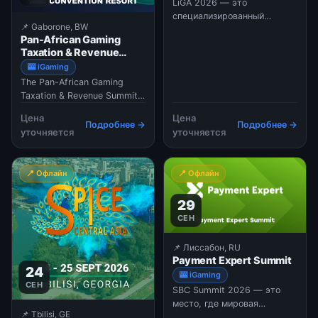
LiGA 2026 — это
специализированный
📌 Gaborone, BW
интенсивный b2b-саммит и
Pan-African Gaming
образовательная
Taxation & Revenue
платформа,
Summit 2026
🎰 iGaming
ориентированная на
The Pan-African Gaming
глубокий разбор
Taxation & Revenue Summit
практических кейсов в
2026, taking place on 17 – 18
сфере iGaming и
Цена
Цена
September 2026 at The
партнерского маркетинга.
Подробнее →
Подробнее →
уточняется
уточняется
Grand Palm Hotel Casino and
Проект задуман как
Convention Resort in
связующее звено и
Gaborone, Botswana, is a
подготовительная площадка
📍 Офлайн
📍 Офлайн
premier gathering of
пе
regulators, tax authorities,
29
policymakers, and industr
СЕН
📌 Лиссабон, RU
Payment Expert Summit
24
🎰 iGaming
СЕН
SBC Summit 2026 — это
место, где мировая
📌 Tbilisi, GE
индустрия гемблинга и