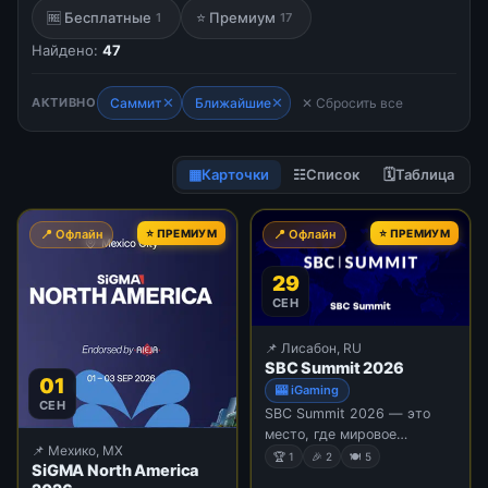
🆓 Бесплатные
⭐ Премиум
1
17
Найдено:
47
✕
✕
АКТИВНО
Саммит
Ближайшие
✕ Сбросить все
▦
Карточки
☷
Список
🗓
Таблица
📍 Офлайн
⭐ ПРЕМИУМ
📍 Офлайн
⭐ ПРЕМИУМ
29
СЕН
📌 Лисабон, RU
SBC Summit 2026
01
🎰 iGaming
СЕН
SBC Summit 2026 — это
место, где мировое
📌 Мехико, MX
сообщество игорного
🏆 1
🎉 2
🍽 5
SiGMA North America
бизнеса и ставок