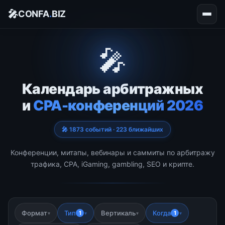
🎤
CONFA
.
BIZ
🎤
Календарь арбитражных
и
CPA-конференций 2026
🎤 1873 событий · 223 ближайших
Конференции, митапы, вебинары и саммиты по арбитражу
трафика, CPA, iGaming, gambling, SEO и крипте.
Формат
Тип
Вертикаль
Когда
1
1
▾
▾
▾
▾