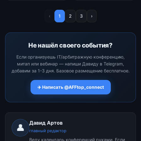
affiliates, suppliers,
итальянского рынка,
regulators and tech
который является одним из
innovators from around the
самых быстрорастущих в
‹
1
2
3
›
world. Hosted at Fiera Roma
Европе.
in Rome, Italy, the summi
Не нашёл своего события?
Если организуешь IT/арбитражную конференцию,
митап или вебинар — напиши Давиду в Telegram,
добавим за 1-3 дня. Базовое размещение бесплатное.
✈️ Написать @AFFtop_connect
Давид Артов
👤
главный редактор
Веду календарь конференций руками. Если