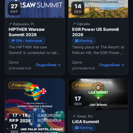
высокоэффективных сессий
платежных систем и
27
14
вы изучите последние
арбитражников. Программа
достижения в области
включает в себя не только
ОКТ
СЕН
привлечения, удержания,
выставку технологий и
вовлечения ...
платформ, но и мощный ...
📌 Варшава, PL
📍 Офлайн
HIPTHER Warsaw
EGR Power US Summit
Summit 2026
2026
💸 CPA / Арбитраж
🎰 iGaming
The HIPTHER Warsaw
Taking place at The Resort at
Summit is scheduled to take
Pelican Hill, the EGR Power
place at the InterContinental
US Summit 2026 will be
Цена
Цена
Warsaw in Poland, bringing
bringing together senior
Подробнее →
Подробнее →
уточняется
уточняется
together over 200 attendees
executives, affiliates,
Featuring 60+ expert
regulators, and industry
speakers, and
leaders from across the
📍 Офлайн
📍 Офлайн
representatives from more
North American iGaming
than 20 countries, the event
sector. Designed as an
17
serves as the main meeting
invitation-only networkin
p
СЕН
📌 Лима, RU
LiGA Summit
17
🎰 iGaming
СЕН