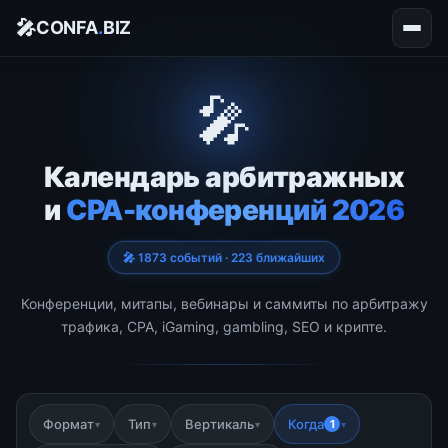
🎤
CONFA
.
BIZ
🎤
Календарь арбитражных
и
CPA-конференций 2026
🎤 1873 событий · 223 ближайших
Конференции, митапы, вебинары и саммиты по арбитражу
трафика, CPA, iGaming, gambling, SEO и крипте.
Формат
Тип
Вертикаль
Когда
1
▾
▾
▾
▾