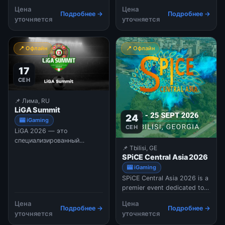
2026, taking place on 17 – 18
году организаторы делают
Цена
Цена
September 2026 at The
упор на приватное общение
Подробнее →
Подробнее →
уточняется
уточняется
Grand Palm Hotel Casino and
и живые дискуссии. Глав
Convention Resort in
Gaborone, Botswana, is a
📍 Офлайн
📍 Офлайн
premier gathering of
regulators, tax authorities,
17
policymakers, and industr
СЕН
📌 Лима, RU
LiGA Summit
24
🎰 iGaming
СЕН
LiGA 2026 — это
специализированный
📌 Tbilisi, GE
интенсивный b2b-саммит и
SPiCE Central Asia 2026
образовательная
🎰 iGaming
платформа,
SPiCE Central Asia 2026 is a
ориентированная на
premier event dedicated to
глубокий разбор
the expanding gaming
практических кейсов в
Цена
Цена
industry in Central Asia and
сфере iGaming и
Подробнее →
Подробнее →
уточняется
уточняется
beyond. This three-day
партнерского маркетинга.