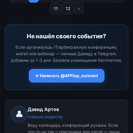
gaming industry. The event
Программа включает более
11
12
›
is set
100 образовательных
сессий.
Не нашёл своего события?
Если организуешь IT/арбитражную конференцию,
митап или вебинар — напиши Давиду в Telegram,
добавим за 1-3 дня. Базовое размещение бесплатное.
✈️ Написать @AFFtop_connect
Давид Артов
👤
главный редактор
Веду календарь конференций руками. Если
что-то не так с описанием или датой — пиши