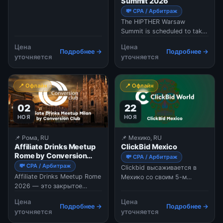
Summit 2026
(Performance Marketing). В
💸 CPA / Арбитраж
2026 году конференция
The HIPTHER Warsaw
сфокусирована на будущем
Summit is scheduled to take
партнерского маркетинга:
place at the InterContinental
как бренды могут
Цена
Цена
Warsaw in Poland, bringing
напрямую сотрудничать с
Подробнее →
Подробнее →
уточняется
уточняется
together over 200 attendees
создателями контента, как
Featuring 60+ expert
ИИ меняет закупку трафика
speakers, and
и какие новые модели
📍 Офлайн
📍 Офлайн
representatives from more
оплаты (CPA, RevShare)
than 20 countries, the event
наиболее эффективны в
02
22
serves as the main meeting
условиях меняющегося
p
законодательства о защите
НОЯ
НОЯ
...
📌 Рома, RU
📌 Мехико, RU
Affiliate Drinks Meetup
ClickBid Mexico
Rome by Conversion
💸 CPA / Арбитраж
Club
💸 CPA / Арбитраж
Clickbid высаживается в
Affiliate Drinks Meetup Rome
Мехико со своим 5-м
2026 — это закрытое
выпуском, занимая
сетевое мероприятие для
культовую террасу SUPRA
Цена
Цена
профессионалов в сфере
ROMA Rooftop с
Подробнее →
Подробнее →
уточняется
уточняется
партнерского маркетинга,
захватывающим