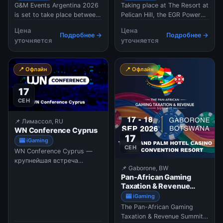
G&M Events Argentina 2026
Taking place at The Resort at
is set to take place between
Pelican Hill, the EGR Power
September 9 and 10 at the
US Summit 2026 will be
Цена
Цена
Pullman Rosario Hotel for its
bringing together senior
Подробнее →
Подробнее →
уточняется
уточняется
fifth edition, bringing
executives, affiliates,
together top operators,
regulators, and industry
regulators, and industry
leaders from across the
📍 Офлайн
📍 Офлайн
experts. The event is
North American iGaming
expected to mix networking,
sector. Designed as an
17
strategic insigh
invitation-only networkin
СЕН
📌 Лимассол, RU
WN Conference Cyprus
17
🎰 iGaming
СЕН
WN Conference Cyprus —
крупнейшая встреча
📌 Gaborone, BW
представителей игровой
Pan-African Gaming
индустрии на Кипре,
Taxation & Revenue
который стал одним из
Summit 2026
🎰 iGaming
главных европейских хабов
The Pan-African Gaming
для более чем 350
Taxation & Revenue Summit
геймдев-компаний. В 2026