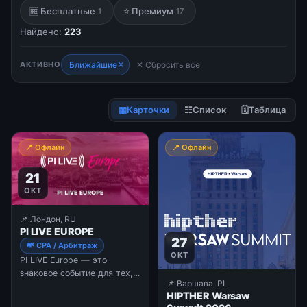
🆓 Бесплатные
⭐ Премиум
1
17
Найдено:
223
✕
АКТИВНО
Ближайшие
✕ Сбросить все
▦
Карточки
☷
Список
🗓
Таблица
📍 Офлайн
📍 Офлайн
21
ОКТ
📌 Лондон, RU
PI LIVE EUROPE
27
💸 CPA / Арбитраж
ОКТ
PI LIVE Europe — это
знаковое событие для тех,
📌 Варшава, PL
кто строит бизнес на основе
HIPTHER Warsaw
измеримых результатов