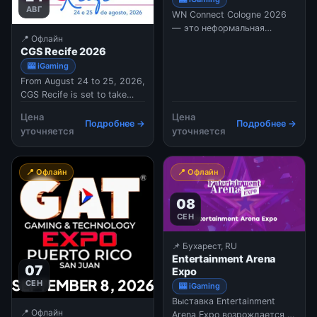
АВГ
WN Connect Cologne 2026
— это неформальная
📍 Офлайн
бизнес-встреча для
CGS Recife 2026
профессионалов игровой
🎰 iGaming
индустрии, которая
From August 24 to 25, 2026,
традиционно предваряет
CGS Recife is set to take
крупнейшую мировую
place. As the meeting point
выставку Gamescom.
Цена
Цена
for iGaming industry leaders,
Мероприятие создано для
Подробнее →
Подробнее →
уточняется
уточняется
the second edition of the
того, чтобы участники
event aims to connect
могли наладить связи и
developers, operators, and
обсудить планы в спокойной
📍 Офлайн
📍 Офлайн
affiliates to create a space
обстановке до начала
for networking and business.
основной суеты гигантского
08
Some
экспо.
СЕН
📌 Бухарест, RU
Entertainment Arena
07
Expo
СЕН
🎰 iGaming
Выставка Entertainment
📍 Офлайн
Arena Expo возрождается в