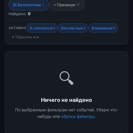
🆓 Бесплатные
⭐ Премиум
1
17
Найдено:
0
✕
✕
✕
АКТИВНО
E-commerce
Бесплатные
Ближайшие
✕ Сбросить все
🔍
Ничего не найдено
По выбранным фильтрам нет событий. Убери что-
нибудь или
сбрось фильтры
.