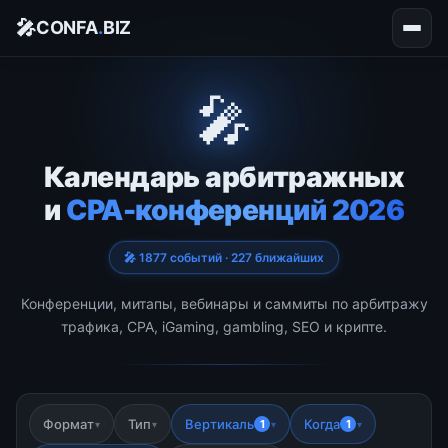
🎤
CONFA
.
BIZ
🎤
Календарь арбитражных
и
CPA-конференций 2026
🎤 1877 событий · 227 ближайших
Конференции, митапы, вебинары и саммиты по арбитражу
трафика, CPA, iGaming, gambling, SEO и крипте.
Формат
Тип
Вертикаль
Когда
1
1
▾
▾
▾
▾