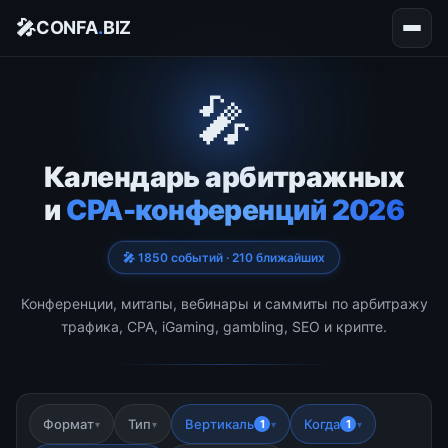
🎤
CONFA
.
BIZ
🎤
Календарь арбитражных
и
CPA-конференций 2026
🎤 1850 событий · 210 ближайших
Конференции, митапы, вебинары и саммиты по арбитражу
трафика, CPA, iGaming, gambling, SEO и крипте.
Формат
Тип
Вертикаль
Когда
1
1
▾
▾
▾
▾