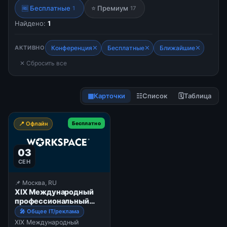
🆓 Бесплатные
⭐ Премиум
1
17
Найдено:
1
✕
✕
✕
АКТИВНО
Конференция
Бесплатные
Ближайшие
✕ Сбросить все
▦
Карточки
☷
Список
🗓
Таблица
📍 Офлайн
Бесплатно
03
СЕН
📌 Москва, RU
XIX Международный
профессиональный
форум для proAV- и IT-
🎤 Общее IT/реклама
специалистов -
XIX Международный