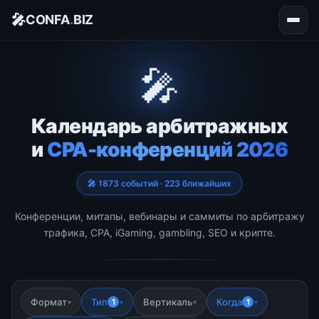
🎤
CONFA
.
BIZ
🎤
Календарь арбитражных
и
CPA-конференций 2026
🎤 1873 событий · 223 ближайших
Конференции, митапы, вебинары и саммиты по арбитражу
трафика, CPA, iGaming, gambling, SEO и крипте.
Формат
Тип
Вертикаль
Когда
1
1
▾
▾
▾
▾