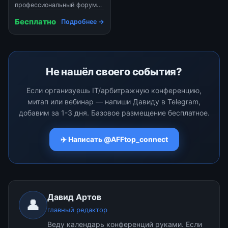
программа, спикеры,
профессиональный форум
площадка и цены на
для proAV- и IT-
участие
Бесплатно
Подробнее →
специалистов - место
проведения события,
время, программа,
спикеры, место и
стоимость участия.
Не нашёл своего события?
Организатор мероприятия -
Если организуешь IT/арбитражную конференцию,
митап или вебинар — напиши Давиду в Telegram,
добавим за 1-3 дня. Базовое размещение бесплатное.
✈️ Написать @AFFtop_connect
Давид Артов
👤
главный редактор
Веду календарь конференций руками. Если