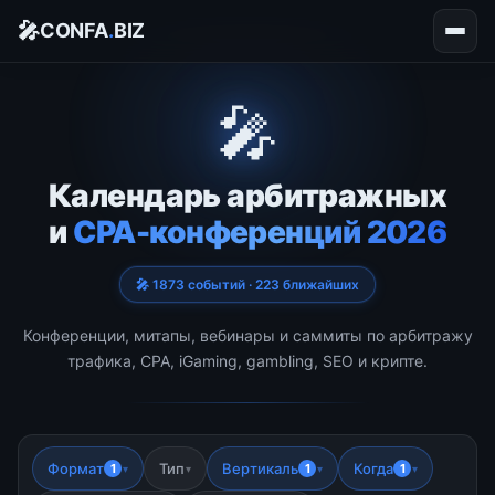
🎤
CONFA
.
BIZ
🎤
Календарь арбитражных
и
CPA-конференций 2026
🎤 1873 событий · 223 ближайших
Конференции, митапы, вебинары и саммиты по арбитражу
трафика, CPA, iGaming, gambling, SEO и крипте.
Формат
Тип
Вертикаль
Когда
1
1
1
▾
▾
▾
▾