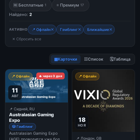
🆓 Бесплатные
⭐ Премиум
1
17
Найдено:
2
✕
✕
✕
АКТИВНО
📍 Офлайн
Гэмблинг
Ближайшие
✕ Сбросить все
▦
Карточки
☷
Список
🗓
Таблица
📍 Офлайн
🔥 через 3 дня
📍 Офлайн
11
АВГ
📌 Сидней, RU
Australasian Gaming
18
Expo
НОЯ
🎲 Гэмблинг
Australasian Gaming Expo
📌 Лондон, GB
(AGE) проводится уже более