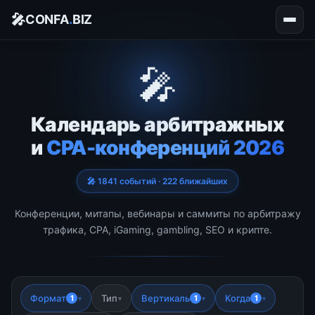
🎤
CONFA
.
BIZ
🎤
Календарь арбитражных
и
CPA-конференций 2026
🎤 1841 событий · 222 ближайших
Конференции, митапы, вебинары и саммиты по арбитражу
трафика, CPA, iGaming, gambling, SEO и крипте.
Формат
Тип
Вертикаль
Когда
1
1
1
▾
▾
▾
▾