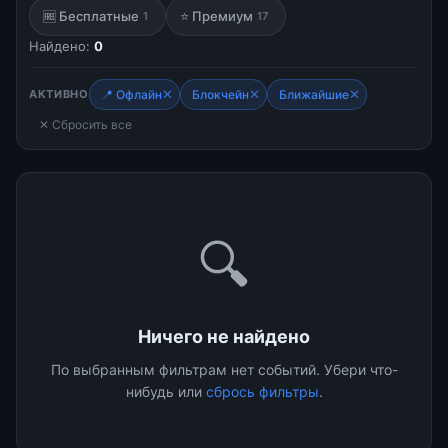
🆓 Бесплатные
⭐ Премиум
1
17
Найдено:
0
✕
✕
✕
АКТИВНО
📍 Офлайн
Блокчейн
Ближайшие
✕ Сбросить все
🔍
Ничего не найдено
По выбранным фильтрам нет событий. Убери что-
нибудь или
сбрось фильтры
.