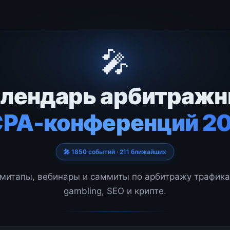
🎤
лендарь арбитраж
CPA-конференций 2
🎤 1850 событий · 211 ближайших
митапы, вебинары и саммиты по арбитражу трафика,
gambling, SEO и крипте.