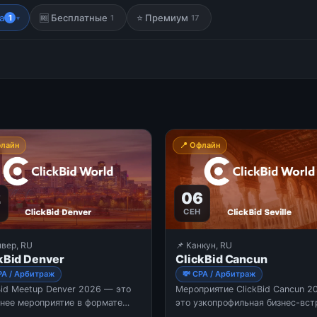
а
🆓 Бесплатные
⭐ Премиум
1
1
17
▾
флайн
📍 Офлайн
2
06
СЕН
нвер, RU
📌 Канкун, RU
kBid Denver
ClickBid Cancun
PA / Арбитраж
💸 CPA / Арбитраж
Bid Meetup Denver 2026 — это
Мероприятие ClickBid Cancun 
нее мероприятие в формате
это узкопрофильная бизнес-вст
op Meetup, посвященное второй
ориентированная на профессио