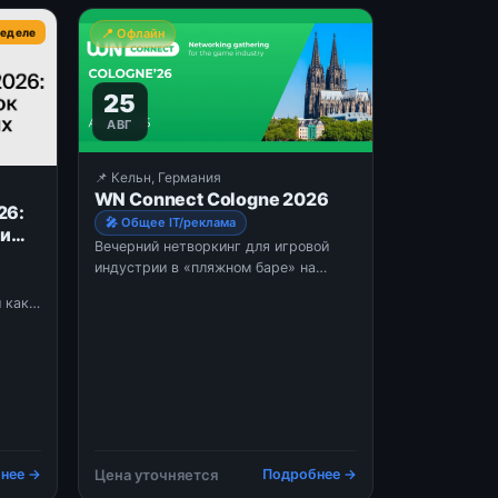
неделе
📍 Офлайн
25
АВГ
📌 Кельн, Германия
WN Connect Cologne 2026
26:
🎤 Общее IT/реклама
 и
Вечерний нетворкинг для игровой
индустрии в «пляжном баре» на
крыше торгового центра в Кельне
 как
накануне Gamescom: расслабленный
смотря
нетворкинг с песком и шезлонгами в
ть,
центре города.
даря
ению
нее →
Цена уточняется
Подробнее →