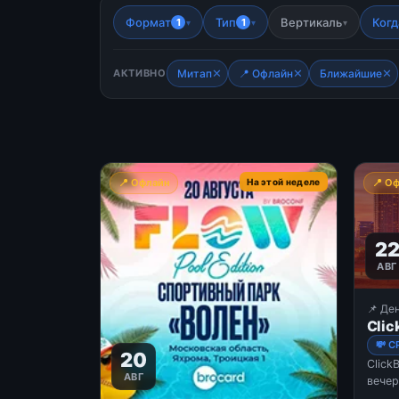
Формат
Тип
Вертикаль
Когд
1
1
▾
▾
▾
✕
✕
✕
АКТИВНО
Митап
📍 Офлайн
Ближайшие
📍 Офлайн
На этой неделе
📍 О
2
АВГ
📌 Де
Clic
💸 C
20
Click
АВГ
вечер
Rooft