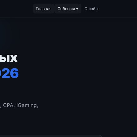
Главная
События ▾
О сайте
ных
026
 CPA, iGaming,