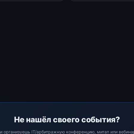
м развития интернета, а
альной и дополненной
ности обеща
Не нашёл своего события?
и организуешь IT/арбитражную конференцию, митап или вебин