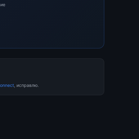
ние
onnect
, исправлю.