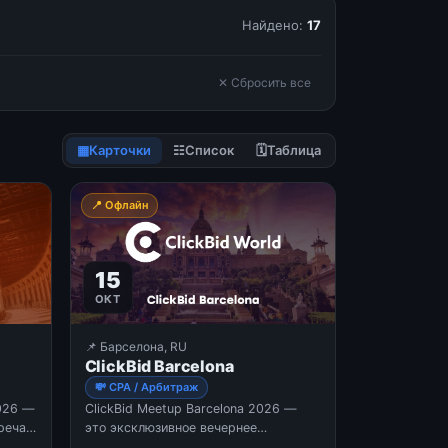
Найдено:
17
✕ Сбросить все
▦
Карточки
☷
Список
🗓
Таблица
📍 Офлайн
15
ОКТ
📌 Барселона, RU
ClickBid Barcelona
💸 CPA / Арбитраж
2026 —
ClickBid Meetup Barcelona 2026 —
реча,
это эксклюзивное вечернее
налов
мероприятие для профессионалов в