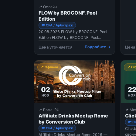
годов
📍 Офлайн
Click
FLOW by BROCONF. Pool
собер
Edition
марке
💸 CPA / Арбитраж
байер
20.08.2026 FLOW by BROCONF. Pool
нефор
Edition FLOW by BROCONF. Pool
Участ
Edition — это новый формат
на Де
Цена уточняется
Подробнее →
Цена
community-событий для affiliate-
Это с
индустрии от карточного сервиса
устан
MyBrocard, где главный акцент
конта
сделан на живом общении,
📍 Офлайн
📍 О
нетворкинге и новых знакомствах в
неформа
02
2
НОЯ
НОЯ
📌 Рома, RU
📌 Ме
Affiliate Drinks Meetup Rome
Clic
by Conversion Club
💸 C
💸 CPA / Арбитраж
Click
своим
Affiliate Drinks Meetup Rome 2026 —