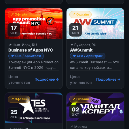
перформанс-маркетинга,
монетизации трафика и
📍 Офлайн
📍 Офлайн
запускy новых продуктов.
Форум объединяет
17
21
медиабайеров и
вебмастеров с топовыми
СЕН
СЕН
сер
📌 Нью-Йорк, RU
📌 Бухарест, RU
Business of Apps NYC
AWSummit
💸 CPA / Арбитраж
💸 CPA / Арбитраж
Конференция App Promotion
AWSummit Bucharest — это
Summit NYC в 2026 году
одна из крупнейших в
официально переименована
Центральной и Восточной
Цена
Цена
в Business of Apps NYC. Это
Европе b2b-конференций,
Подробнее →
Подробнее →
уточняется
уточняется
одно из ведущих событий в
целиком посвященная
США, посвященное росту и
партнерскому маркетингу
масштабированию
(affiliate marketing),
📍 Офлайн
📍 Офлайн
мобильных приложений.
монетизации цифрового
Переезд на новую
трафика и созданию
02
25
площадку (Convene на 46-й
контента. Мероприятие
ОКТ
улице) позволил увеличить
проводится с 2014 года и с
СЕН
количество участников и
📌 Москва
расширить программу.