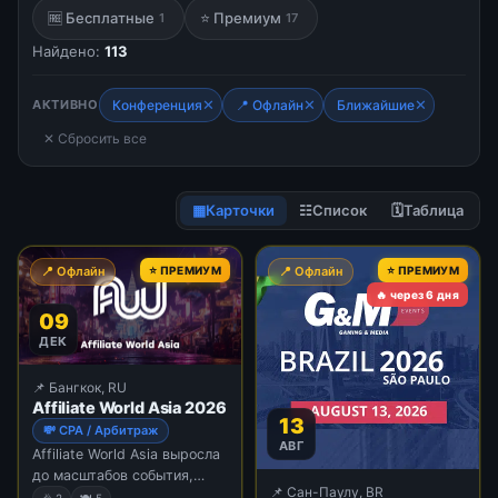
🆓 Бесплатные
⭐ Премиум
1
17
Найдено:
113
✕
✕
✕
АКТИВНО
Конференция
📍 Офлайн
Ближайшие
✕ Сбросить все
▦
Карточки
☷
Список
🗓
Таблица
📍 Офлайн
⭐ ПРЕМИУМ
📍 Офлайн
⭐ ПРЕМИУМ
🔥 через 6 дня
09
ДЕК
📌 Бангкок, RU
Affiliate World Asia 2026
13
💸 CPA / Арбитраж
АВГ
Affiliate World Asia выросла
до масштабов события,
📌 Сан-Паулу, BR
которое Нил Патель