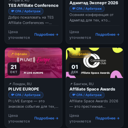
📌 Прага, RU
Адмитад Эксперт 2026
TES Affiliate Conference
💸 CPA / Арбитраж
💸 CPA / Арбитраж
Осенняя конференция от
Добро пожаловать на TES
Адмитад для тех, кто
Affiliate Conferences —
зарабатывает в digital:
место, где мировое
партнерский маркетинг, e-
Цена
Цена
сообщество партнерского
Подробнее →
Подробнее →
commerce, маркетплейсы и
уточняется
уточняется
маркетинга объединяется
финансовые офферы. Три
для исключительного
потока, 30+ спикеров,
нетворкинга, обучения и
нетворкинг и афтепати в
📍 Офлайн
📍 Офлайн
роста! Основанная в 2009
лофте Goelro в Москве.
году, конференция TES
21
01
дважды в год собирает от
1700 до 2000 участн
ОКТ
ДЕК
📌 Лондон, RU
📌 Бангкок, RU
PI LIVE EUROPE
Affiliate Space Awards
💸 CPA / Арбитраж
💸 CPA / Арбитраж
PI LIVE Europe — это
Affiliate Space Awards 2026
знаковое событие для тех,
— это престижная
кто строит бизнес на основе
международная премия в
Цена
Цена
измеримых результатов
сфере аффилейт-
Подробнее →
Подробнее →
уточняется
уточняется
(Performance Marketing). В
маркетинга,