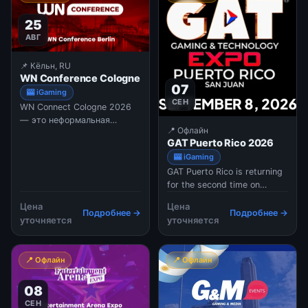
programmes and tech
Some
25
vendors in a live en
АВГ
📌 Кёльн, RU
WN Conference Cologne
07
🎰 iGaming
СЕН
WN Connect Cologne 2026
— это неформальная
📍 Офлайн
бизнес-встреча для
GAT Puerto Rico 2026
профессионалов игровой
🎰 iGaming
индустрии, которая
GAT Puerto Rico is returning
традиционно предваряет
for the second time on
крупнейшую мировую
September 7 and 8, 2026,
выставку Gamescom.
Цена
Цена
taking place at the Puerto
Мероприятие создано для
Подробнее →
Подробнее →
уточняется
уточняется
Rico Convention Center. The
того, чтобы участники
event will combine academic
могли наладить связи и
content and high-level
обсудить планы в спокойной
📍 Офлайн
📍 Офлайн
networking to help
обстановке до начала
operators, suppliers, and
основной суеты гигантского
08
authorities connect. T
экспо.
СЕН