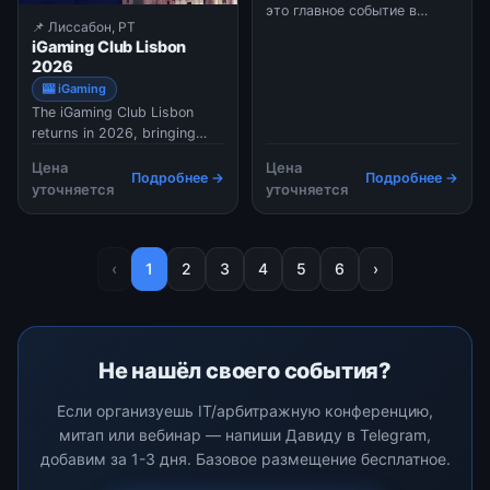
это главное событие в
📌 Лиссабон, PT
календаре мировой игорной
iGaming Club Lisbon
индустрии. Выставка
2026
объединяет все секторы: от
🎰 iGaming
традиционных казино и
The iGaming Club Lisbon
лотерей до онлайн-
returns in 2026, bringing
гемблинга, спортивных
together affiliates,
ставок и инноваций в сфере
Цена
Цена
operators, and B2B
финтеха. В 2026 году G2E
Подробнее →
Подробнее →
уточняется
уточняется
providers for an evening of
станет катализатором
networking in the heart of
роста для компаний,
Lisbon. With a carefully
стремящихся внедрить
curated attendee ratio of
новые технологии.
‹
1
2
3
4
5
6
›
40% affiliates, 40%
Программа включает более
operators, and 20% B2B
100 образовательных
providers,
сессий.
Не нашёл своего события?
Если организуешь IT/арбитражную конференцию,
митап или вебинар — напиши Давиду в Telegram,
добавим за 1-3 дня. Базовое размещение бесплатное.