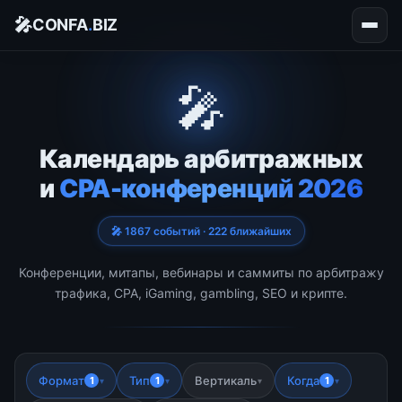
🎤
CONFA
.
BIZ
🎤
Календарь арбитражных
и
CPA-конференций 2026
🎤 1867 событий · 222 ближайших
Конференции, митапы, вебинары и саммиты по арбитражу
трафика, CPA, iGaming, gambling, SEO и крипте.
Формат
Тип
Вертикаль
Когда
1
1
1
▾
▾
▾
▾