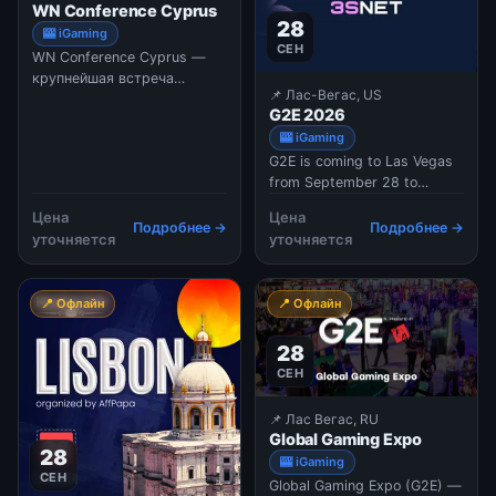
WN Conference Cyprus
28
🎰 iGaming
СЕН
WN Conference Cyprus —
крупнейшая встреча
📌 Лас-Вегас, US
представителей игровой
G2E 2026
индустрии на Кипре,
🎰 iGaming
который стал одним из
G2E is coming to Las Vegas
главных европейских хабов
from September 28 to
для более чем 350
October 1, 2026. Scheduled
геймдев-компаний. В 2026
Цена
Цена
to be held at the Venetian
году организаторы делают
Подробнее →
Подробнее →
уточняется
уточняется
Expo, the event aims to
упор на приватное общение
provide high-value
и живые дискуссии. Глав
connections, insights, and
📍 Офлайн
📍 Офлайн
real-world solutions
connected to the global
28
gaming industry. The event
is set
СЕН
📌 Лас Вегас, RU
Global Gaming Expo
28
🎰 iGaming
СЕН
Global Gaming Expo (G2E) —